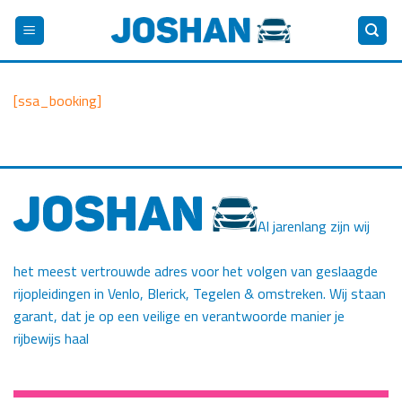
Skip
to
content
[ssa_booking]
Al jarenlang zijn wij
het meest vertrouwde adres voor het volgen van geslaagde
rijopleidingen in Venlo, Blerick, Tegelen & omstreken. Wij staan
garant, dat je op een veilige en verantwoorde manier je
rijbewijs haal